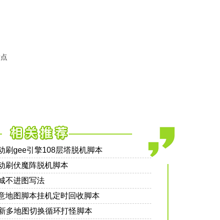
标点
刷gee引擎108层塔脱机脚本
动刷伏魔阵脱机脚本
城不进图写法
意地图脚本挂机定时回收脚本
新多地图切换循环打怪脚本