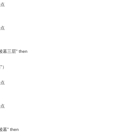
标点
标点
墓三层" then
"）
标点
标点
墓" then