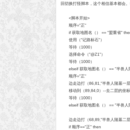
回切换打怪脚本，这个相信基本都会。
<脚本开始>
顺序="正"
if 获取地图名（） == "盟重省" t
使用（"记路标石"）
等待（1000）
选择命令（"@Z1"）
等待（1000）
elseif 获取地图名（） == "半兽人陵
顺序="正"
边走边打（86,81,"半兽人陵墓一层
移动到（89,84,0）--去二层的坐
等待（1000）
elseif 获取地图名（） == "半兽人陵
边走边打（68,89,"半兽人陵墓二层
if 顺序=="正" then