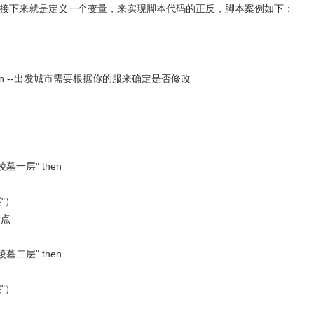
接下来就是定义一个变量，来实现脚本代码的正反，脚本案例如下：
hen --出发城市需要根据你的服来确定是否修改
墓一层" then
"）
标点
墓二层" then
"）