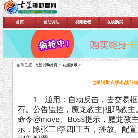
首页
辅助调法
视频教程
在线购买
当前位置:
七星辅助首页
>
功能展示
>
七星辅助A版本战斗
1、通用：自动反击，去交易框。
石。公告监控，魔龙教主|祖玛教主。
命令@move。Boss提示，魔龙
示，除张三I李四l王五，播放。配