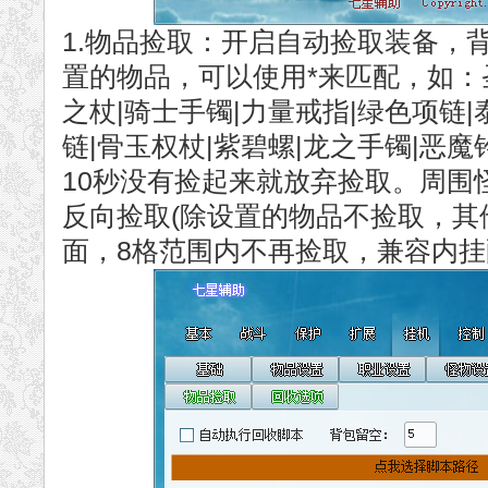
1.物品捡取：开启自动捡取装备，
置的物品，可以使用*来匹配，如：圣
之杖|骑士手镯|力量戒指|绿色项链|
链|骨玉权杖|紫碧螺|龙之手镯|恶
10秒没有捡起来就放弃捡取。周围
反向捡取(除设置的物品不捡取，其
面，8格范围内不再捡取，兼容内挂